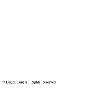
E-mail:
ob
****
@
*********
al.sk
Kontakt
+421 52 7781813
ob
****
@
*********
al.sk
© Digital Bug All Rights Reserved
Úvod
Čo je AM3® ?
Účinnosť