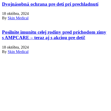
Dvojnásobná ochrana pre deti pri prechladnutí
18 októbra, 2024
By
Skin Medical
Posilnite imunitu celej rodiny pred príchodom zimy
s AMPCARE – teraz aj s akciou pre deti!
18 októbra, 2024
By
Skin Medical
Informácie
Čo je AM3®?
Blog
Užívanie
Zloženie