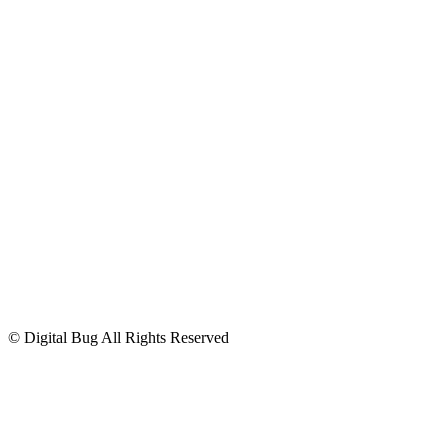
E-mail:
ob
****
@
*********
al.sk
Kontakt
+421 52 7781813
ob
****
@
*********
al.sk
© Digital Bug All Rights Reserved
Úvod
Čo je AM3® ?
Účinnosť