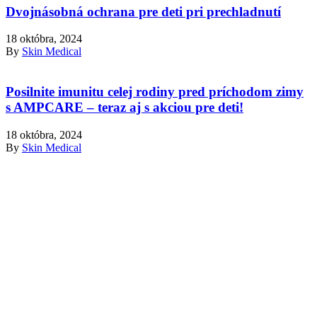
Dvojnásobná ochrana pre deti pri prechladnutí
18 októbra, 2024
By
Skin Medical
Posilnite imunitu celej rodiny pred príchodom zimy
s AMPCARE – teraz aj s akciou pre deti!
18 októbra, 2024
By
Skin Medical
Informácie
Čo je AM3®?
Blog
Užívanie
Zloženie